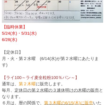
【臨時休業】
5/24(水)・5/31(水)
6/28(水)
【定休日】
月・火・第２水曜
(6/14(水)が第２水曜にあたりま
す)
【ライ100～ライ麦全粒粉100％パン～】
通常は、
第２木曜
に販売します。
毎月、
定休日の第２水曜の３連休明けの木曜の販売
と
なります。
６月は、暦の関係で、
第３木曜の6/15(木)に販売
いた