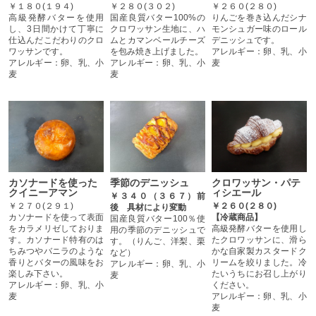
￥１８０(１９４)
￥２８０(３０２)
￥２６０(２８０)
高級発酵バターを使用
国産良質バター100%の
りんごを巻き込んだシナ
し、3日間かけて丁寧に
クロワッサン生地に、ハ
モンシュガー味のロール
仕込んだこだわりのクロ
ムとカマンベールチーズ
デニッシュです。
ワッサンです。
を包み焼き上げました。
アレルギー：卵、乳、小
アレルギー：卵、乳、小
アレルギー：卵、乳、小
麦
麦
麦
クロワッサン・パテ
カソナードを使った
季節のデニッシュ
ィシエール
クイニーアマン
￥３４０（３６７）前
￥２６０(２８０)
￥２７０(２９１)
後 具材により変動
【冷蔵商品】
カソナードを使って表面
国産良質バター100％使
高級発酵バターを使用し
をカラメリゼしておりま
用の季節のデニッシュで
たクロワッサンに、滑ら
す。カソナード特有のは
す。（りんご、洋梨、栗
かな自家製カスタードク
ちみつやバニラのような
など）
リームを絞りました。冷
香りとバターの風味をお
アレルギー：卵、乳、小
たいうちにお召し上がり
楽しみ下さい。
麦
ください。
アレルギー：卵、乳、小
アレルギー：卵、乳、小
麦
麦