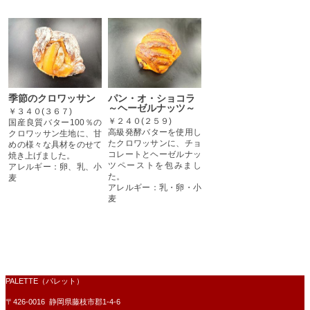
季節のクロワッサン
パン・オ・ショコラ
～ヘーゼルナッツ～
￥３４０(３６７)
￥２４０(２５９)
国産良質バター100％の
​高級発酵バターを使用し
クロワッサン生地に、甘
たクロワッサンに、チョ
めの様々な具材をのせて
コレートとヘーゼルナッ
焼き上げました。
ツペーストを包みまし
アレルギー：卵、乳、小
た。
麦
​アレルギー：乳・卵・小
麦
PALETTE（パレット）
〒426-0016 静岡県藤枝市郡1-4-6